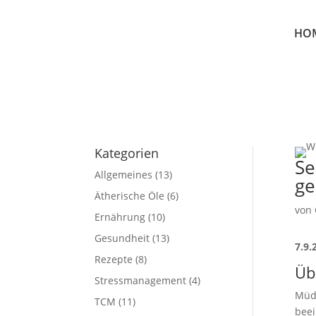
HO
Kategorien
Se
Allgemeines
(13)
ge
Ätherische Öle
(6)
von
Ernährung
(10)
Gesundheit
(13)
7.9.
Rezepte
(8)
Üb
Stressmanagement
(4)
Müde
TCM
(11)
beei