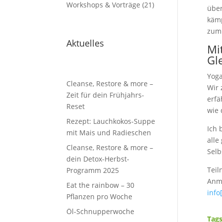
Workshops & Vorträge
(21)
über
kämp
zumi
Aktuelles
Mi
Gl
Yoga
Cleanse, Restore & more –
Wir 
Zeit für dein Frühjahrs-
erfä
Reset
wie 
Rezept: Lauchkokos-Suppe
Ich 
mit Mais und Radieschen
alle
Cleanse, Restore & more –
Selb
dein Detox-Herbst-
Teil
Programm 2025
Anme
Eat the rainbow – 30
info
Pflanzen pro Woche
Öl-Schnupperwoche
Tags