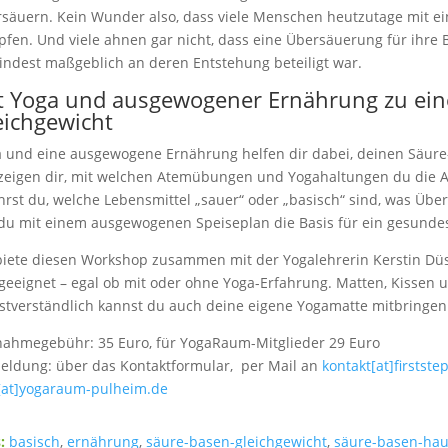
säuern. Kein Wunder also, dass viele Menschen heutzutage mit 
fen. Und viele ahnen gar nicht, dass eine Übersäuerung für ihre 
ndest maßgeblich an deren Entstehung beteiligt war.
t Yoga und ausgewogener Ernährung zu ei
eichgewicht
 und eine ausgewogene Ernährung helfen dir dabei, deinen Säure
zeigen dir, mit welchen Atemübungen und Yogahaltungen du die 
hrst du, welche Lebensmittel „sauer“ oder „basisch“ sind, was Üb
du mit einem ausgewogenen Speiseplan die Basis für ein gesundes
biete diesen Workshop zusammen mit der Yogalehrerin Kerstin Dü
 geeignet – egal ob mit oder ohne Yoga-Erfahrung. Matten, Kissen u
stverständlich kannst du auch deine eigene Yogamatte mitbringen
nahmegebühr: 35 Euro, für YogaRaum-Mitglieder 29 Euro
ldung: über das Kontaktformular, per Mail an
kontakt[at]firstst
[at]yogaraum-pulheim.de
:
basisch
,
ernährung
,
säure-basen-gleichgewicht
,
säure-basen-hau